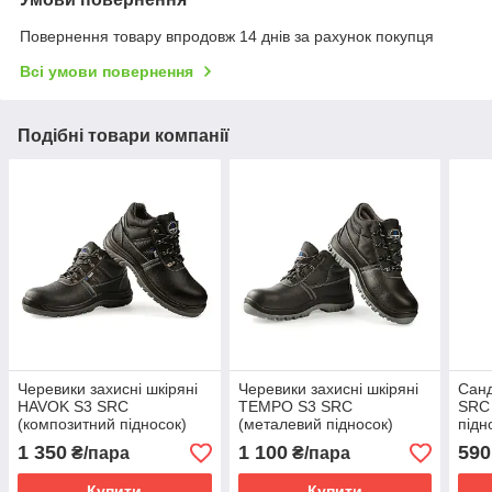
Повернення товару впродовж 14 днів за рахунок покупця
Всі умови повернення
Подібні товари компанії
Черевики захисні шкіряні
Черевики захисні шкіряні
Санд
HAVOK S3 SRC
TEMPO S3 SRC
SRC 
(композитний підносок)
(металевий підносок)
підн
1 350
1 100
590
₴/пара
₴/пара
Купити
Купити