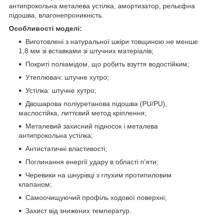
антипрокольна металева устілка, амортизатор, рельєфна
підошва, влагонепроникність.
Особливості моделі:
Виготовлені з натуральної шкіри товщиною не менше
1,8 мм зі вставками зі штучних матеріалів;
Покриті поліамідом, що робить взуття водостійким;
Утеплювач: штучне хутро;
Устілка: штучне хутро;
Двошарова поліуретанова підошва (PU/PU),
маслостійка, литтєвий метод кріплення;
Металевий захисний підносок і металева
антипрокольна устілка;
Антистатичні властивості;
Поглинання енергії удару в області п'яти;
Черевики на шнурівці з глухим протипиловим
клапаном;
Самоочищуючий профіль ходової поверхні;
Захист від знижених температур.