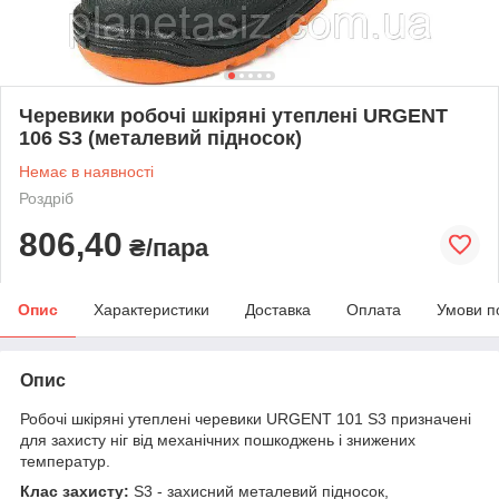
Черевики робочі шкіряні утеплені URGENT
106 S3 (металевий підносок)
Немає в наявності
Роздріб
806,40
₴/пара
Опис
Характеристики
Доставка
Оплата
Умови п
Опис
Робочі шкіряні утеплені черевики URGENT 101 S3 призначені
для захисту ніг від механічних пошкоджень і знижених
температур.
Клас захисту:
S3 - захисний металевий підносок,