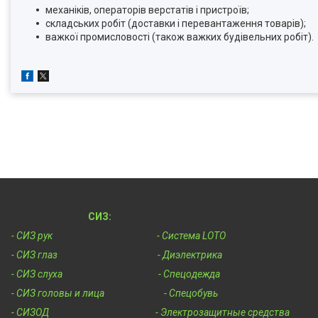
механіків, операторів верстатів і пристроїв;
складських робіт (доставки і перевантаження товарів);
важкої промисловості (також важких будівельних робіт).
СИЗ:
- СИЗ рук
- Система LOTO
- СИЗ глаз
- Диэлектрика
- СИЗ слуха
- Спецодежда
- СИЗ головы и лица
- Спецобувь
- СИЗОД
- Электрозащитные средства