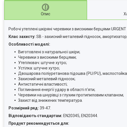
Опис
Х
Робочі утеплені шкіряні черевики з високими берцями URGENT 1
Клас захисту:
SB - захисний металевий підносок, амортизатор
Особливості моделі:
Виготовлені з натуральної шкіри;
Черевики з високими берцями;
Утеплювач: штучне хутро;
Устілка: штучне хутро;
Двошарова поліуретанова підошва (PU/PU), маслоcтойкая
Захисний металевий підносок;
Антистатичні властивості;
Поглинання енергії удару в області п'яти;
Черевики на шнурівці з глухим протипиловим клапаном;
Захист від знижених температура.
Розмірний ряд:
39-47.
Відповідають стандартам:
EN20345, EN20344.
Продукт рекомендується для: