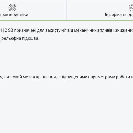
арактеристики
Інформація д
12 SB призначені для захисту ніг від механічних впливів і знижени
, рельєфна підошва.
, литтєвий метод кріплення, з підвищеними параметрами роботи на