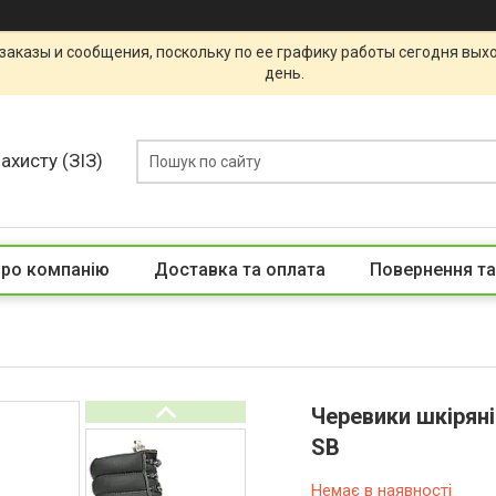
заказы и сообщения, поскольку по ее графику работы сегодня вых
день.
ахисту (ЗІЗ)
ро компанію
Доставка та оплата
Повернення та
Черевики шкірян
SB
Немає в наявності