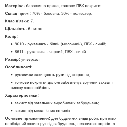
Матеріал:
бавовняна пряжа, точкове ПВХ покриття.
Склад пряжі:
70% - бавовна, 30% - поліестер.
Клас в'язки:
7.
Щільність:
6 ниток.
Колір:
8610 - рукавичка - білий (молочний), ПВХ - синій;
8611 - рукавичка - чорний, ПВХ - синій.
Розмір:
універсал.
Особливості:
рукавички захищають руки від стирання;
точкове покриття долоні забезпечує зручний захват і
високу зносостійкість.
Характеристики:
захист від загальних виробничих забруднень;
захист від механічних впливів.
Основне призначення:
для будь-яких видів робіт, при яких
необхідний захист рук від забруднень, незначних порізів та