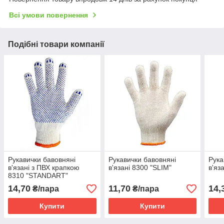
Всі умови повернення
Подібні товари компанії
Рукавички бавовняні
Рукавички бавовняні
Рука
в'язані з ПВХ крапкою
в'язані 8300 "SLIM"
в'яз
8310 "STANDART"
14,70
11,70
14,
₴/пара
₴/пара
Купити
Купити