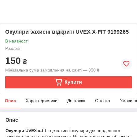
Окуляри захисні відкриті UVEX X-FIT 9199265
В наявності
Роздріб
150
₴
Мінімальна сума замовлення на сайті — 350 ₴
Купити
Опис
Характеристики
Доставка
Оплата
Умови п
Опис
Окуляри
UVEX х-fit
- це захисні окуляри для щоденного
використання на робочому місці. На додаток до привабливого