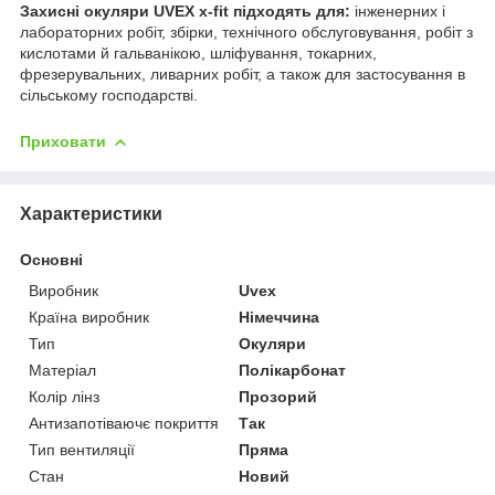
Захисні окуляри UVEX х-fit підходять для:
інженерних і
лабораторних робіт, збірки, технічного обслуговування, робіт з
кислотами й гальванікою, шліфування, токарних,
фрезерувальних, ливарних робіт, а також для застосування в
сільському господарстві.
Приховати
Характеристики
Основні
Виробник
Uvex
Країна виробник
Німеччина
Тип
Окуляри
Матеріал
Полікарбонат
Колір лінз
Прозорий
Антизапотіваючє покриття
Так
Тип вентиляції
Пряма
Стан
Новий