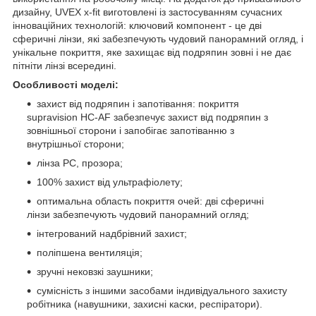
дизайну, UVEX х-fit виготовлені із застосуванням сучасних
інноваційних технологій: ключовий компонент - це дві
сферичні лінзи, які забезпечують чудовий панорамний огляд, і
унікальне покриття, яке захищає від подряпин зовні і не дає
пітніти лінзі всередині.
Особливості моделі:
захист від подряпин і запотівання: покриття
supravision HC-AF забезпечує захист від подряпин з
зовнішньої сторони і запобігає запотіванню з
внутрішньої сторони;
лінза РС, прозора;
100% захист від ультрафіолету;
оптимальна область покриття очей: дві сферичні
лінзи забезпечують чудовий панорамний огляд;
інтегрований надбрівний захист;
поліпшена вентиляція;
зручні нековзкі заушники;
сумісність з іншими засобами індивідуального захисту
робітника (навушники, захисні каски, респіратори).