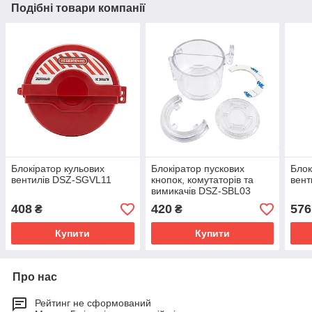
Подібні товари компанії
Блокіратор кульових
Блокіратор пускових
Блок
вентилів DSZ-SGVL11
кнопок, комутаторів та
вент
вимикачів DSZ-SBL03
408
420
576
₴
₴
Купити
Купити
Про нас
Рейтинг не сформований