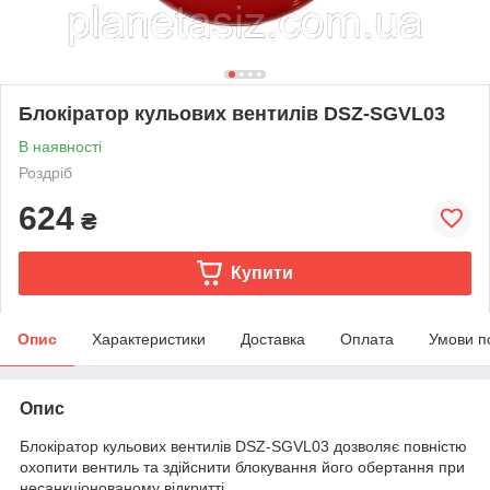
Блокіратор кульових вентилів DSZ-SGVL03
В наявності
Роздріб
624
₴
Купити
Опис
Характеристики
Доставка
Оплата
Умови п
Опис
Блокіратор кульових вентилів DSZ-SGVL03 дозволяє повністю
охопити вентиль та здійснити блокування його обертання при
несанкціонованому відкритті.