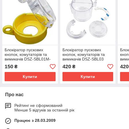
Блокіратор пускових
Блокіратор пускових
Блок
кнопок, комутаторів та
кнопок, комутаторів та
кноп
вимикачів DSZ-SBL01M-
вимикачів DSZ-SBL03
вими
D25
150
420
420
₴
₴
Купити
Купити
Про нас
Рейтинг не сформований
Менше 5 відгуків за останній рік
Працює з 28.03.2009