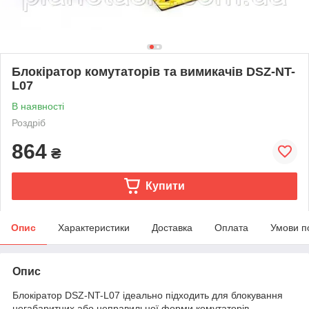
Блокіратор комутаторів та вимикачів DSZ-NT-
L07
В наявності
Роздріб
864
₴
Купити
Опис
Характеристики
Доставка
Оплата
Умови п
Опис
Блокіратор DSZ-NT-L07 ідеально підходить для блокування
негабаритних або неправильної форми комутаторів