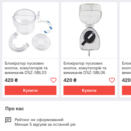
Блокіратор пускових
Блокіратор пускових
Блок
кнопок, комутаторів та
кнопок, комутаторів та
кноп
вимикачів DSZ-SBL03
вимикачів DSZ-SBL06
вими
420
420
420
₴
₴
Купити
Купити
Про нас
Рейтинг не сформований
Менше 5 відгуків за останній рік