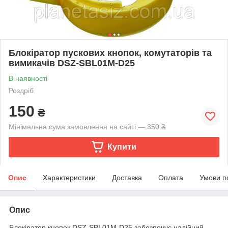
Блокіратор пускових кнопок, комутаторів та
вимикачів DSZ-SBL01M-D25
В наявності
Роздріб
150
₴
Мінімальна сума замовлення на сайті — 350 ₴
Купити
Опис
Характеристики
Доставка
Оплата
Умови п
Опис
Блокіратор кнопок DSZ-SBL01M-D25 забезпечує надійний