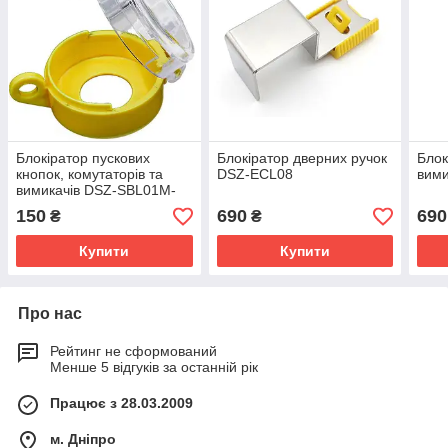
Блокіратор пускових
Блокіратор дверних ручок
Блок
кнопок, комутаторів та
DSZ-ECL08
вими
вимикачів DSZ-SBL01M-
D25
150
690
690
₴
₴
Купити
Купити
Про нас
Рейтинг не сформований
Менше 5 відгуків за останній рік
Працює з 28.03.2009
м. Дніпро