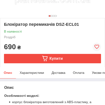
Блокіратор перемикачів DSZ-ECL01
В наявності
Роздріб
690
₴
Купити
Опис
Характеристики
Доставка
Оплата
Умови п
Опис
Особливості моделі:
корпус блокіратора виготовлений з ABS-пластику, а