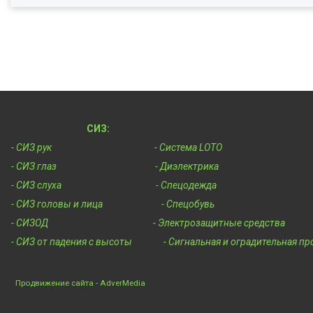
СИЗ:
- СИЗ рук
- Система LOTO
- СИЗ глаз
- Диэлектрика
- СИЗ слуха
- Спецодежда
- СИЗ головы и лица
- Спецобувь
- СИЗОД
- Электрозащитные средства
- СИЗ от падения с высоты
- Сигнальная и оградительная пр
Продвижение сайта - AdverMedia