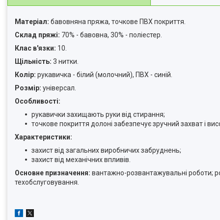
Матеріал:
бавовняна пряжа, точкове ПВХ покриття.
Склад пряжі:
70% - бавовна, 30% - поліестер.
Клас в'язки:
10.
Щільність:
3 нитки.
Колір:
рукавичка - білий (молочний), ПВХ - синій.
Розмір:
універсал.
Особливості:
рукавички захищають руки від стирання;
точкове покриття долоні забезпечує зручний захват і висо
Характеристики:
захист від загальних виробничих забруднень;
захист від механічних впливів.
Основне призначення:
вантажно-розвантажувальні роботи; роб
техобслуговування.