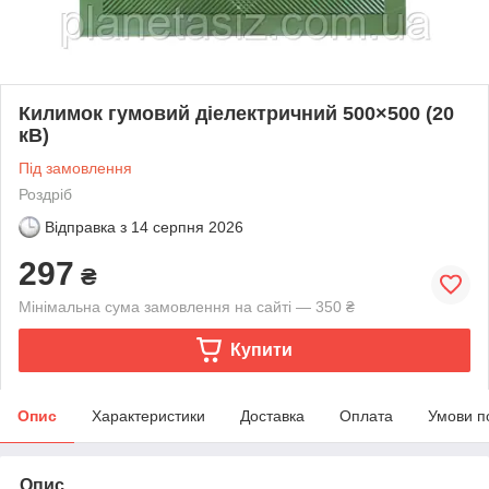
Килимок гумовий діелектричний 500×500 (20
кВ)
Під замовлення
Роздріб
Відправка з
14 серпня 2026
297
₴
Мінімальна сума замовлення на сайті — 350 ₴
Купити
Опис
Характеристики
Доставка
Оплата
Умови п
Опис