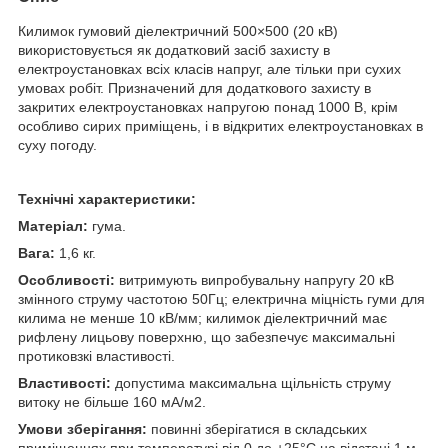
Килимок гумовий діелектричний 500×500 (20 кВ)
використовується як додатковий засіб захисту в
електроустановках всіх класів напруг, але тільки при сухих
умовах робіт. Призначений для додаткового захисту в
закритих електроустановках напругою понад 1000 В, крім
особливо сирих приміщень, і в відкритих електроустановках в
суху погоду.
Технічні характеристики:
Матеріал:
гума.
Вага:
1,6 кг.
Особливості:
витримують випробувальну напругу 20 кВ
змінного струму частотою 50Гц; електрична міцність гуми для
килима не менше 10 кВ/мм; килимок діелектричний має
рифлену лицьову поверхню, що забезпечує максимальні
протиковзкі властивості.
Властивості:
допустима максимальна щільність струму
витоку не більше 160 мА/м
2
.
Умови зберігання:
повинні зберігатися в складських
приміщеннях при температурі від 0 до +25°С на відстані 1 м