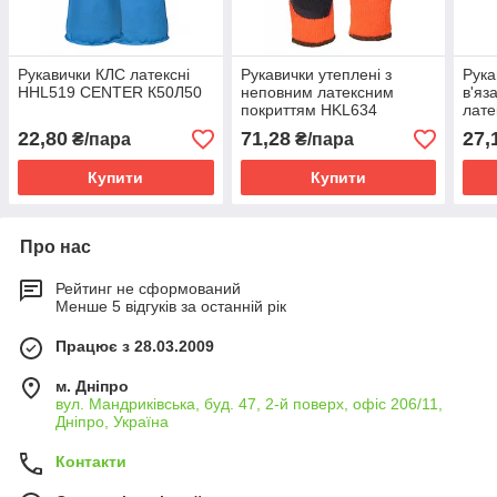
Рукавички КЛС латексні
Рукавички утеплені з
Рука
HHL519 CENTER К50Л50
неповним латексним
в'яз
покриттям HKL634
лате
CENTER
пос
22,80
71,28
27,
₴/пара
₴/пара
Купити
Купити
Про нас
Рейтинг не сформований
Менше 5 відгуків за останній рік
Працює з 28.03.2009
м. Дніпро
вул. Мандриківська, буд. 47, 2-й поверх, офіс 206/11,
Дніпро, Україна
Контакти