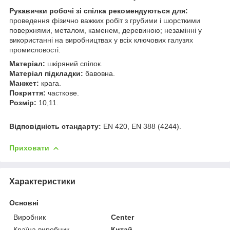
Рукавички робочі зі спілка рекомендуються для:
проведення фізично важких робіт з грубими і шорсткими
поверхнями, металом, каменем, деревиною; незамінні у
використанні на виробництвах у всіх ключових галузях
промисловості.
Матеріал:
шкіряний спілок.
Матеріал підкладки:
бавовна.
Манжет:
крага.
Покриття:
часткове.
Розмір:
10,11.
Відповідність стандарту:
EN 420, EN 388 (4244).
Приховати
Характеристики
Основні
Виробник
Center
Країна виробник
Китай