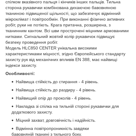
спілком вказівного пальця і ​​кінчиків інших пальців. Тильна
сторона рукавички комбінована дихаючою бавовняною
тканиною підвищеної щільності, що забезпечує відмінний
мікроклімат і повітрообмін. При виконанні фізично активних
робіт, руки не потіють. Крага притачна, розширена, з
тканинним кантом. Всі шви прострочені міцними армованими
нитками. Сигнальний жовтий колір рукавичок підвищує
безпеку проведення робіт.
Модель HLC850 CENTER унікальна високими
характеристиками міцності, згідно Європейського стандарту
захисту рук від механічних впливів EN 388, має найвищі
індекси захисту.
Особливості:
Найвища стійкість до стирання - 4 рівень.
Найвища стійкість до раздиру - 4 рівень.
Найвищий опір до проколів - 4 рівень.
Накладка зі спілка на тильній стороні рукавички для
додаткового захисту.
Міцний захват, довговічність і надійність.
Відмінна повітропроникність завдяки
бавовняній тканині з тильного боку.