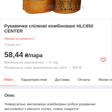
Рукавички спілкові комбіновані HLC850
CENTER
Немає в наявності
Тільки опт
58,44
₴/пара
Мінімальне замовлення — 5 пар
Мінімальна сума замовлення на сайті — 350 ₴
Опис
Характеристики
Доставка
Оплата
Умови п
Опис
Універсальні, високоміцні комбіновані робочі рукавички
виготовлені з якісного спілка: повне покриття