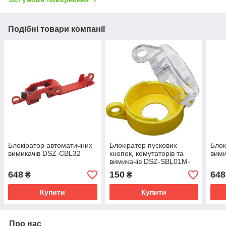
Подібні товари компанії
Блокіратор автоматичних
Блокіратор пускових
Блок
вимикачів DSZ-CBL32
кнопок, комутаторів та
вим
вимикачів DSZ-SBL01M-
D25
648
150
648
₴
₴
Купити
Купити
Про нас