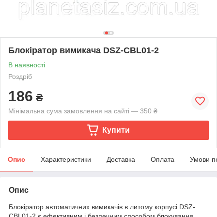
Блокіратор вимикача DSZ-CBL01-2
В наявності
Роздріб
186
₴
Мінімальна сума замовлення на сайті — 350 ₴
Купити
Опис
Характеристики
Доставка
Оплата
Умови п
Опис
Блокіратор автоматичних вимикачів в литому корпусі DSZ-
СВL01-2 є ефективним і безпечним способом блокування