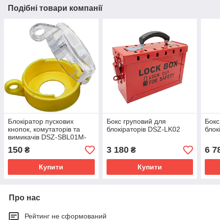
Подібні товари компанії
Блокіратор пускових
Бокс груповий для
Бокс
кнопок, комутаторів та
блокіраторів DSZ-LK02
блок
вимикачів DSZ-SBL01M-
D25
150
3 180
6 7
₴
₴
Купити
Купити
Про нас
Рейтинг не сформований